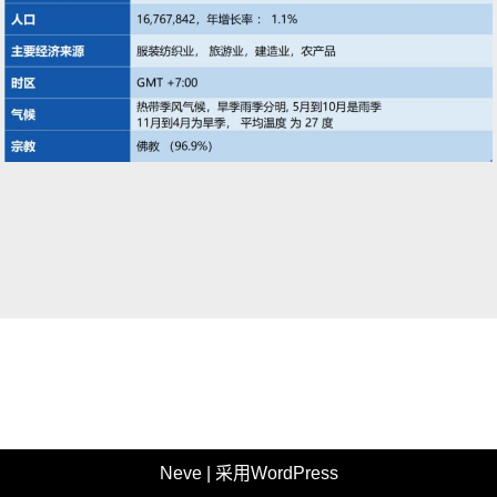
Neve
| 采用
WordPress